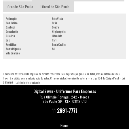
Grande São Paulo
Litoral de São Paulo
Aclimação
Bela Vista
Bom Retiro
Brás
Cambuci
Centro
Consolação
Higienópolis
Glicério
Liberdade
Luz
Pari
República
Santa Cecília
Santa Efigênia
Sé
Vila Buarque
O conteúdo do texto desta página é de direito reservado. Sua reprodução, parcial ou total, mesmo citando nossos
links, é proibida sem a autorização do autor. Crime de violação de direito autoral – artigo 184 do Código Penal –
Lei
9610/98 - Lei de direitos autorais
.
Digital Seven - Uniformes Para Empresas
Rua Olímpio Portugal, 242 - Mooca
São Paulo-SP - CEP: 03112-010
11
2691-7771
Home